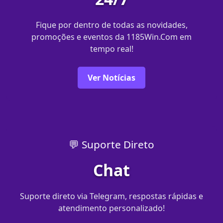
Fique por dentro de todas as novidades,
promoções e eventos da 1185Win.Com em
tempo real!
Ver Notícias
💬 Suporte Direto
Chat
Suporte direto via Telegram, respostas rápidas e
atendimento personalizado!