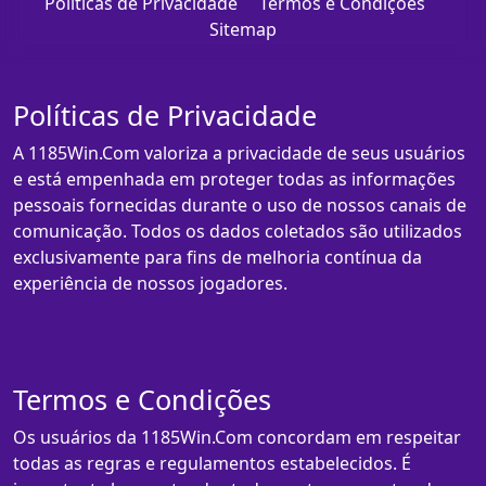
Políticas de Privacidade
Termos e Condições
Sitemap
Políticas de Privacidade
A 1185Win.Com valoriza a privacidade de seus usuários
e está empenhada em proteger todas as informações
pessoais fornecidas durante o uso de nossos canais de
comunicação. Todos os dados coletados são utilizados
exclusivamente para fins de melhoria contínua da
experiência de nossos jogadores.
Termos e Condições
Os usuários da 1185Win.Com concordam em respeitar
todas as regras e regulamentos estabelecidos. É