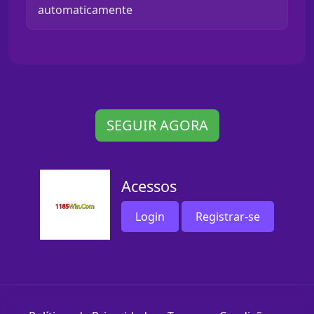
automaticamente
SEGUIR AGORA
Acessos
Login
Registrar-se