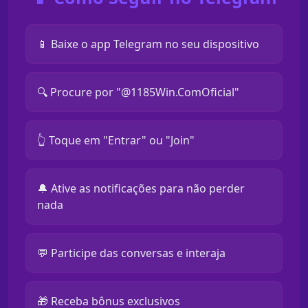
📱 Baixe o app Telegram no seu dispositivo
🔍 Procure por "@1185Win.ComOficial"
👆 Toque em "Entrar" ou "Join"
🔔 Ative as notificações para não perder
nada
💬 Participe das conversas e interaja
🎁 Receba bônus exclusivos