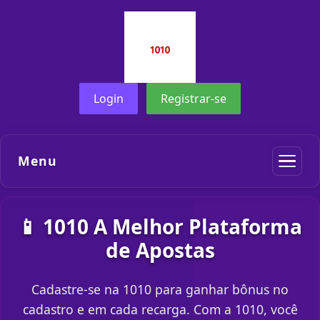
Login
Registrar-se
Menu
📱 1010 A Melhor Plataforma
de Apostas
Cadastre-se na 1010 para ganhar bônus no
cadastro e em cada recarga. Com a 1010, você