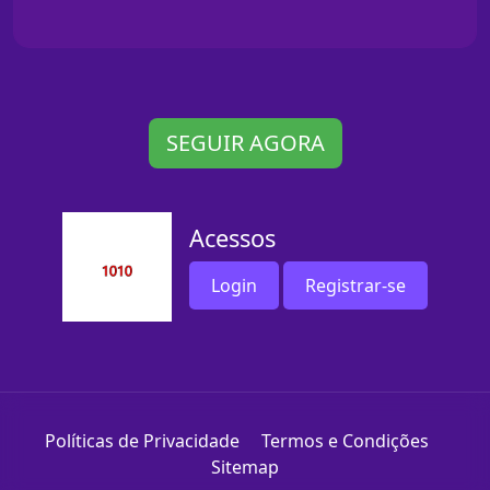
SEGUIR AGORA
Acessos
Login
Registrar-se
Políticas de Privacidade
Termos e Condições
Sitemap