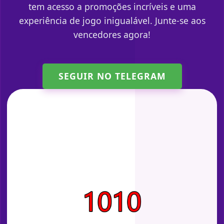
tem acesso a promoções incríveis e uma
experiência de jogo inigualável. Junte-se aos
vencedores agora!
SEGUIR NO TELEGRAM