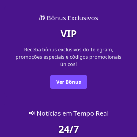
🎁 Bônus Exclusivos
VIP
Receba bônus exclusivos do Telegram,
promoções especiais e códigos promocionais
únicos!
Ver Bônus
📢 Notícias em Tempo Real
24/7