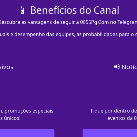
📱 Benefícios do Canal
Descubra as vantagens de seguir a 0055Pg.Com no Telegra
uais e desempenho das equipes, as probabilidades para o c
sivos
📢 Notí
m, promoções especiais
Fique por dentro d
s únicos!
eventos da 