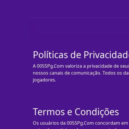
Políticas de Privacida
A 0055Pg.Com valoriza a privacidade de se
nossos canais de comunicação. Todos os dad
jogadores.
Termos e Condições
Os usuários da 0055Pg.Com concordam em re