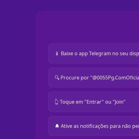
📱 Baixe o app Telegram no seu disp
🔍 Procure por "@0055Pg.ComOficia
👆 Toque em "Entrar" ou "Join"
🔔 Ative as notificações para não p