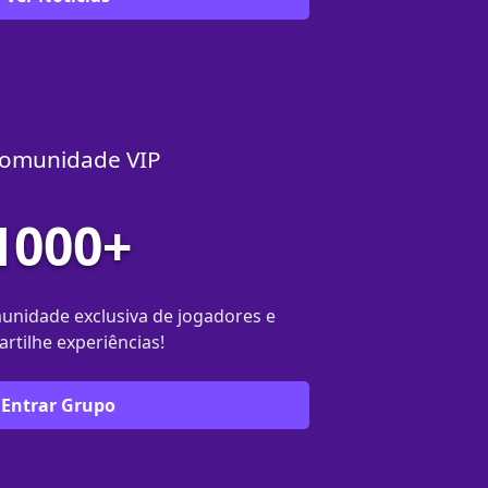
Comunidade VIP
1000+
unidade exclusiva de jogadores e
rtilhe experiências!
Entrar Grupo