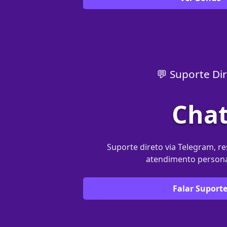
💬 Suporte Di
Cha
Suporte direto via Telegram, r
atendimento persona
Falar Suport