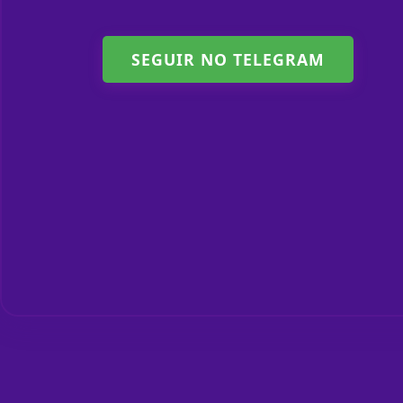
SEGUIR NO TELEGRAM