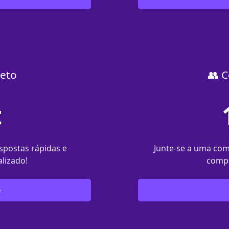
reto
👥 
t
espostas rápidas e
Junte-se a uma com
lizado!
compa
e