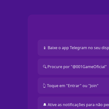
📱 Baixe o app Telegram no seu disp
🔍 Procure por "@001GameOficial"
👆 Toque em "Entrar" ou "Join"
🔔 Ative as notificações para não p