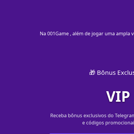
Na 001Game , além de jogar uma ampla va
🎁 Bônus Exclu
VIP
Receba bônus exclusivos do Telegra
e códigos promocionai