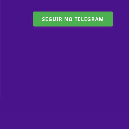
SEGUIR NO TELEGRAM