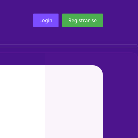
Login
Registrar-se