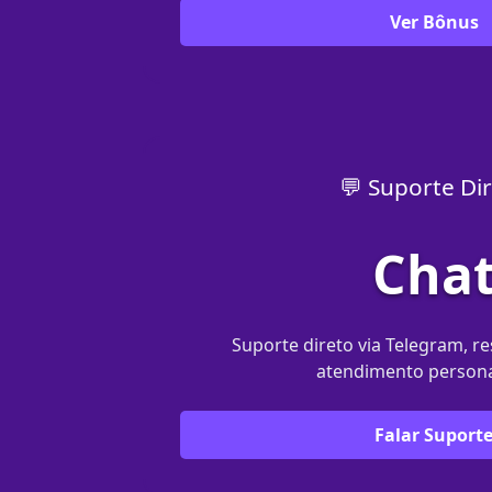
Ver Bônus
💬 Suporte Di
Cha
Suporte direto via Telegram, r
atendimento persona
Falar Suport