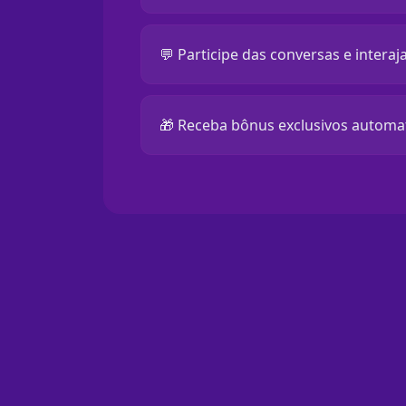
💬 Participe das conversas e interaj
🎁 Receba bônus exclusivos autom