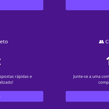
reto
👥 
t
espostas rápidas e
Junte-se a uma com
lizado!
compa
e